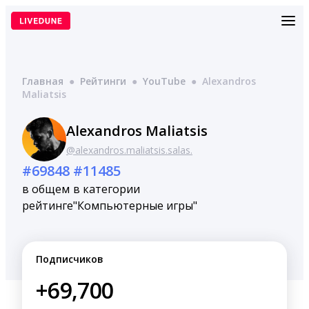
Перейти
к
содержимому
Главная
●
Рейтинги
●
YouTube
●
Alexandros
Maliatsis
Alexandros Maliatsis
@alexandros.maliatsis.salas.
#69848
#11485
в общем
в категории
рейтинге
"Компьютерные игры"
Подписчиков
+69,700