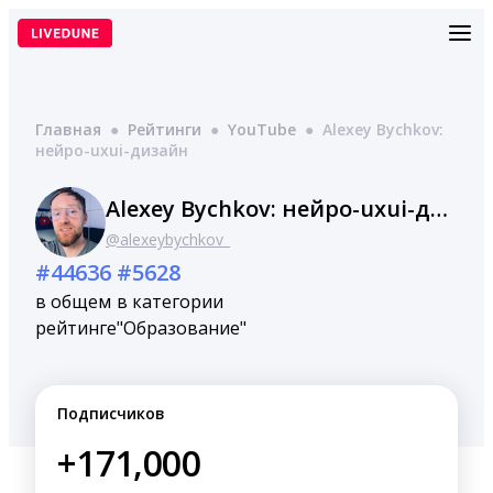
Перейти
к
содержимому
Главная
●
Рейтинги
●
YouTube
●
Alexey Bychkov:
нейро-uxui-дизайн
Alexey Bychkov: нейро-uxui-дизайн
@alexeybychkov_
#44636
#5628
в общем
в категории
рейтинге
"Образование"
Подписчиков
+171,000