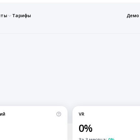
нты
Тарифы
Демо
ий
VR
0%
За 3 месяца:
0%