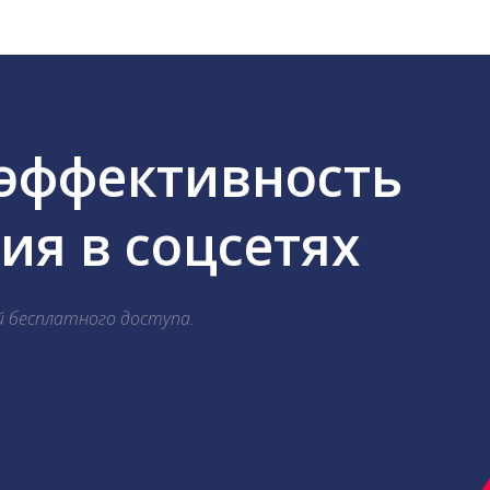
 эффективность
я в соцсетях
й бесплатного доступа.