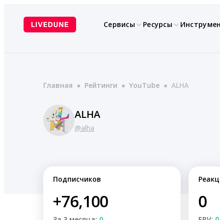
Перейти
к
Сервисы
Ресурсы
Инструме
содержимому
Главная
●
Рейтинги
●
YouTube
●
ALHA
ALHA
@alha
Подписчиков
Реакц
+76,100
0
За 3 месяца:
0
ERV:
0