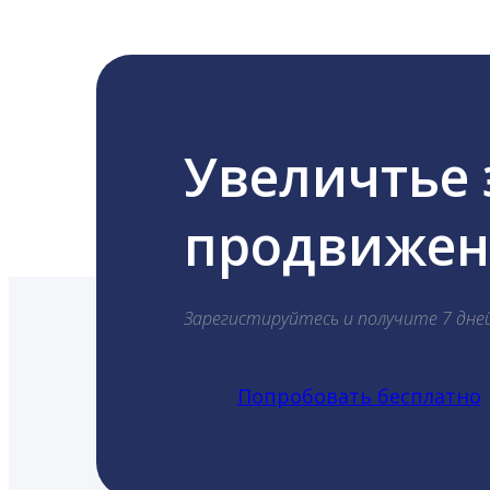
Увеличтье
продвижени
Зарегистируйтесь и получите 7 дне
Попробовать бесплатно