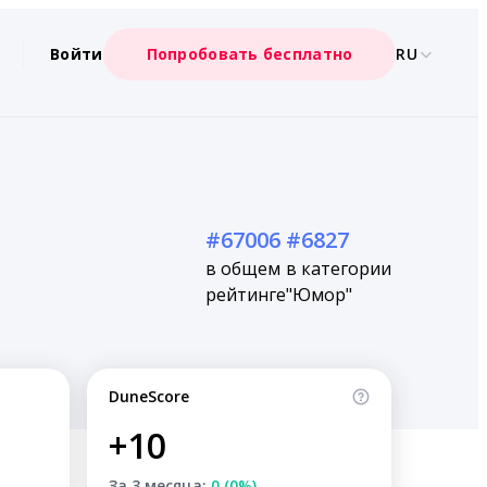
Войти
Попробовать бесплатно
RU
#67006
#6827
в общем
в категории
рейтинге
"Юмор"
DuneScore
+10
За 3 месяца:
0 (0%)