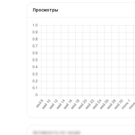
Просмотры
Активность по часам