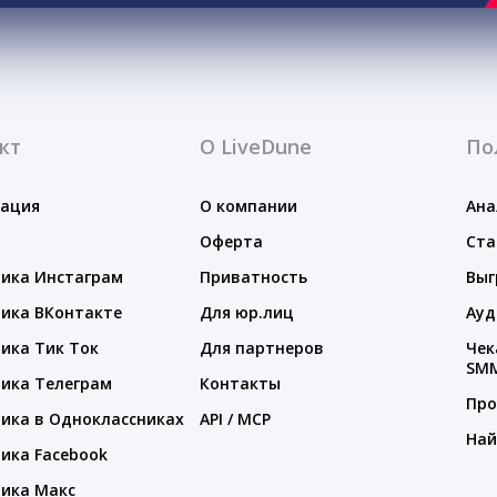
кт
О LiveDune
По
тация
О компании
Ана
Оферта
Ста
ика Инстаграм
Приватность
Выг
ика ВКонтакте
Для юр.лиц
Ауд
ика Тик Ток
Для партнеров
Чек
SM
ика Телеграм
Контакты
Про
ика в Одноклассниках
API / MCP
Най
ика Facebook
ика Макс