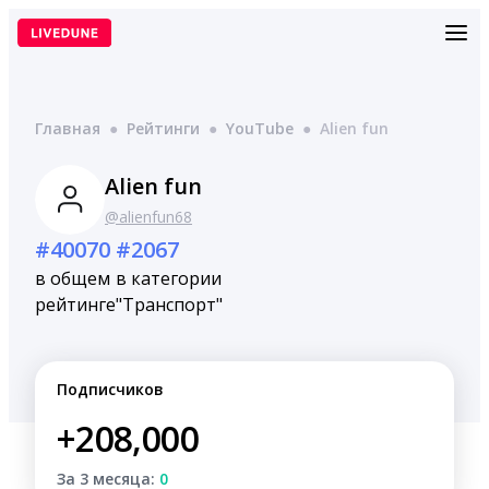
Перейти
к
содержимому
Главная
●
Рейтинги
●
YouTube
●
Alien fun
Alien fun
@alienfun68
#40070
#2067
в общем
в категории
рейтинге
"Транспорт"
Подписчиков
+208,000
За 3 месяца:
0