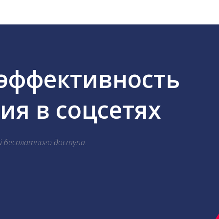
 эффективность
я в соцсетях
й бесплатного доступа.