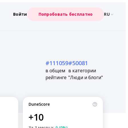
Войти
Попробовать бесплатно
RU
#111059
#50081
в общем
в категории
рейтинге
"Люди и блоги"
DuneScore
+10
За 3 месяца:
0 (0%)