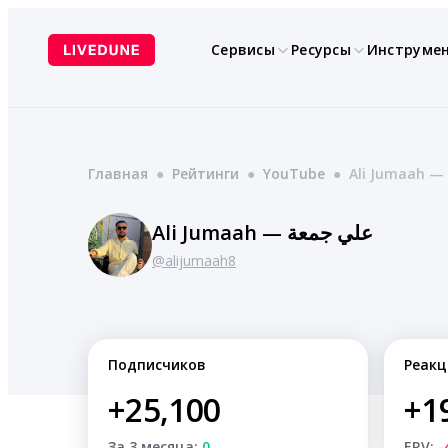
Перейти
к
Сервисы
Ресурсы
Инструме
содержимому
Главная
●
Рейтинги
●
YouTube
●
Ali Jumaah — علي جمعة
@alijumaah8
Подписчиков
Реакц
+25,100
+1
За 3 месяца:
0
ERV:
-