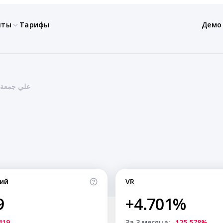
нты
Тарифы
Демо
Ali Jumaah — علي جمعة
ий
VR
9
+4.701%
419
За 3 месяца:
-125.578%