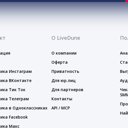
кт
О LiveDune
По
тация
О компании
Ана
Оферта
Ста
ика Инстаграм
Приватность
Выг
ика ВКонтакте
Для юр.лиц
Ауд
ика Тик Ток
Для партнеров
Чек
SM
ика Телеграм
Контакты
Про
ика в Одноклассниках
API / MCP
Най
ика Facebook
ика Макс