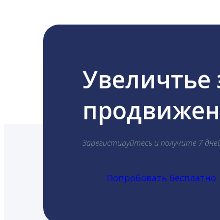
Увеличтье
продвижени
Зарегистируйтесь и получите 7 дне
Попробовать бесплатно