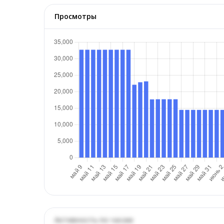
Просмотры
Активность по часам