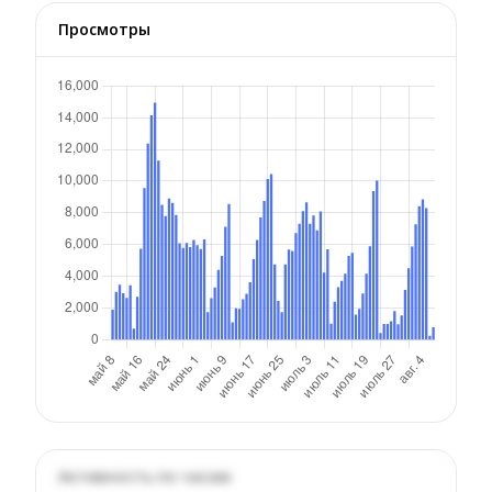
Просмотры
Активность по часам