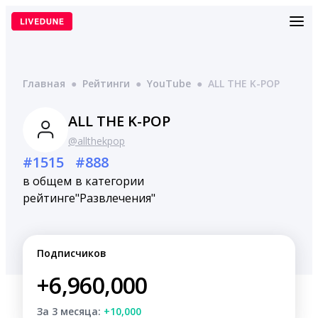
Перейти
к
содержимому
Главная
●
Рейтинги
●
YouTube
●
ALL THE K-POP
ALL THE K-POP
@allthekpop
#1515
#888
в общем
в категории
рейтинге
"Развлечения"
Подписчиков
+6,960,000
За 3 месяца:
+10,000