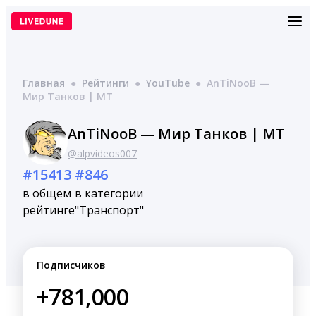
Перейти
к
содержимому
Главная
●
Рейтинги
●
YouTube
●
AnTiNooB —
Мир Танков | МТ
AnTiNooB — Мир Танков | МТ
@alpvideos007
#15413
#846
в общем
в категории
рейтинге
"Транспорт"
Подписчиков
+781,000