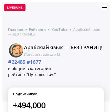
Перейти
к
содержимому
Главная
●
Рейтинги
●
YouTube
●
Арабский язык
— БЕЗ ГРАНИЦ!
Арабский язык — БЕЗ ГРАНИЦ!
@arabianrussianworld
#22485
#1677
в общем
в категории
рейтинге
"Путешествия"
Подписчиков
+494,000