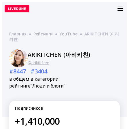
Перейти
к
содержимому
Главная
●
Рейтинги
●
YouTube
●
ARIKITCHEN (아리
키친)
ARIKITCHEN (아리키친)
@arikitchen
#8447
#3404
в общем
в категории
рейтинге
"Люди и блоги"
Подписчиков
+1,410,000