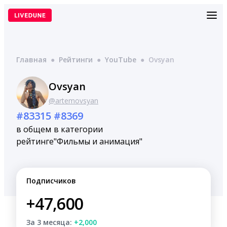
Перейти
к
содержимому
Главная
●
Рейтинги
●
YouTube
●
Ovsyan
Ovsyan
@artemovsyan
#83315
#8369
в общем
в категории
рейтинге
"Фильмы и анимация"
Подписчиков
+47,600
За 3 месяца:
+2,000