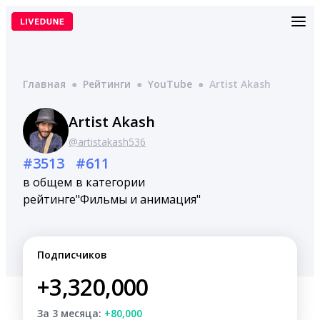
Перейти
к
содержимому
Главная
●
Рейтинги
●
YouTube
●
Artist Akash
Artist Akash
@artistakash536
#3513
#611
в общем
в категории
рейтинге
"Фильмы и анимация"
Подписчиков
+3,320,000
За 3 месяца:
+80,000