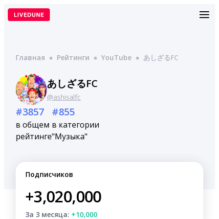
Перейти
к
содержимому
Главная
●
Рейтинги
●
YouTube
●
あしざるFC
あしざるFC
@ashisalfc
#3857
#855
в общем
в категории
рейтинге
"Музыка"
Подписчиков
+3,020,000
За 3 месяца:
+10,000