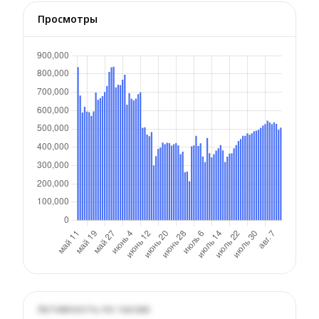
Просмотры
Активность по часам