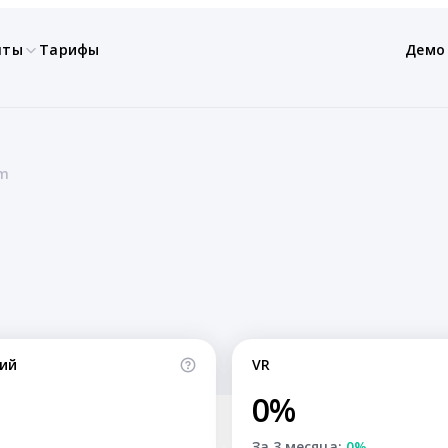
нты
Тарифы
Демо
om
ий
VR
0%
За 3 месяца:
0%