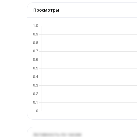
Просмотры
Активность по часам