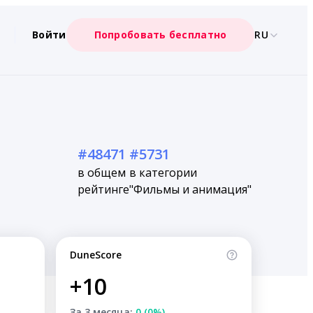
Войти
Попробовать бесплатно
RU
#48471
#5731
в общем
в категории
рейтинге
"Фильмы и анимация"
DuneScore
+10
За 3 месяца:
0 (0%)