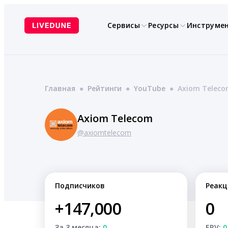
Перейти
к
Сервисы
Ресурсы
Инструме
содержимому
Главная
●
Рейтинги
●
YouTube
●
Axiom Telec
Axiom Telecom
@axiomtelecom
Подписчиков
Реакц
+147,000
0
За 3 месяца:
0
ERV:
0