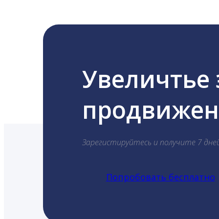
Увеличтье
продвижени
Зарегистируйтесь и получите 7 дне
Попробовать бесплатно