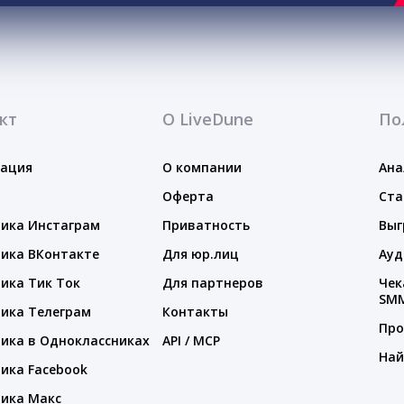
кт
О LiveDune
По
тация
О компании
Ана
Оферта
Ста
ика Инстаграм
Приватность
Выг
ика ВКонтакте
Для юр.лиц
Ауд
ика Тик Ток
Для партнеров
Чек
SM
ика Телеграм
Контакты
Про
ика в Одноклассниках
API / MCP
Най
ика Facebook
ика Макс