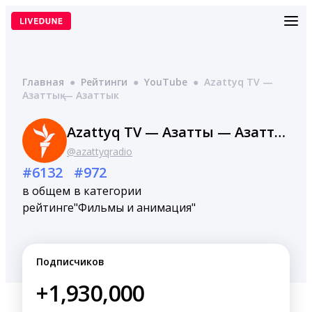
Перейти
к
содержимому
Главная
●
Рейтинги
●
YouTube
●
Azattyq TV —
Азаттық — Азаттык
Azattyq TV — Азаттық — Азаттык
@azattyqradio
#6132
#972
в общем
в категории
рейтинге
"Фильмы и анимация"
Подписчиков
+1,930,000