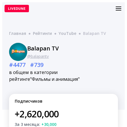
Перейти
к
содержимому
Главная
●
Рейтинги
●
YouTube
●
Balapan TV
Balapan TV
@balapantv
#4477
#739
в общем
в категории
рейтинге
"Фильмы и анимация"
Подписчиков
+2,620,000
За 3 месяца:
+30,000