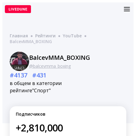
Перейти
к
содержимому
Главная
●
Рейтинги
●
YouTube
●
BalcevMMA_BOXING
BalcevMMA_BOXING
@balcevmma_boxing
#4137
#431
в общем
в категории
рейтинге
"Спорт"
Подписчиков
+2,810,000