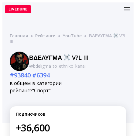
Перейти
к
содержимому
Главная
●
Рейтинги
●
YouTube
●
ΒΔΕΛΥΓΜΑ
V?L
III
ΒΔΕΛΥΓΜΑ
V?L III
@bdeligma_to_ethniko_kanali
#93840
#6394
в общем
в категории
рейтинге
"Спорт"
Подписчиков
+36,600