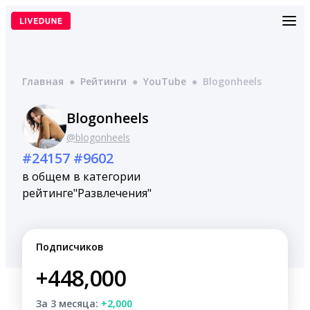
Перейти
к
содержимому
Главная
●
Рейтинги
●
YouTube
●
Blogonheels
Blogonheels
@blogonheels
#24157
#9602
в общем
в категории
рейтинге
"Развлечения"
Подписчиков
+448,000
За 3 месяца:
+2,000