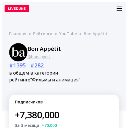
Перейти
к
содержимому
Главная
●
Рейтинги
●
YouTube
●
Bon Appétit
Bon Appétit
@bonappetit
#1395
#282
в общем
в категории
рейтинге
"Фильмы и анимация"
Подписчиков
+7,380,000
За 3 месяца:
+70,000