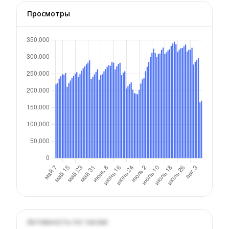
Просмотры
Активность по часам