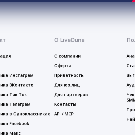
кт
О LiveDune
По
тация
О компании
Ана
Оферта
Ста
ика Инстаграм
Приватность
Выг
ика ВКонтакте
Для юр.лиц
Ауд
ика Тик Ток
Для партнеров
Чек
SM
ика Телеграм
Контакты
Про
ика в Одноклассниках
API / MCP
Най
ика Facebook
ика Макс