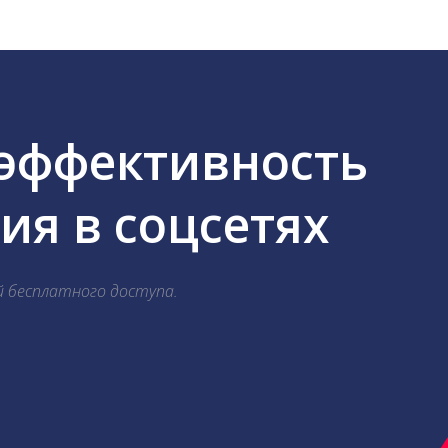
 эффективность
я в соцсетях
й бесплатного доступа.