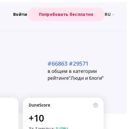
Войти
Попробовать бесплатно
RU
#66863
#29571
в общем
в категории
рейтинге
"Люди и блоги"
DuneScore
+10
За 3 месяца:
0 (0%)