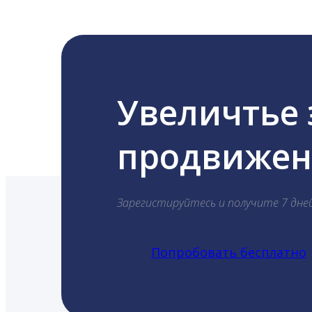
Увеличтье
продвижени
Зарегистируйтесь и получите 7 дне
Попробовать бесплатно