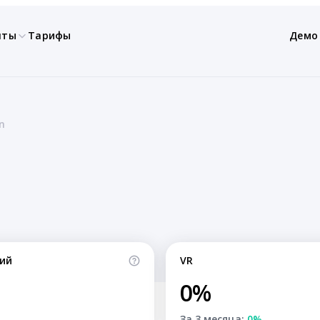
нты
Тарифы
Демо
n
ий
VR
0%
За 3 месяца:
0%