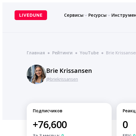
Перейти
к
Сервисы
Ресурсы
Инструме
содержимому
Главная
●
Рейтинги
●
YouTube
●
Brie Krissanse
Brie Krissansen
@briekrissansen
Подписчиков
Реакц
+76,600
0
За 3 месяца:
0
ERV:
0