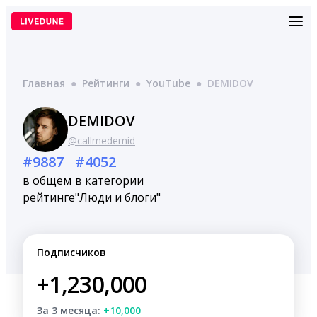
Перейти
к
содержимому
Главная
●
Рейтинги
●
YouTube
●
DEMIDOV
DEMIDOV
@callmedemid
#9887
#4052
в общем
в категории
рейтинге
"Люди и блоги"
Подписчиков
+1,230,000
За 3 месяца:
+10,000