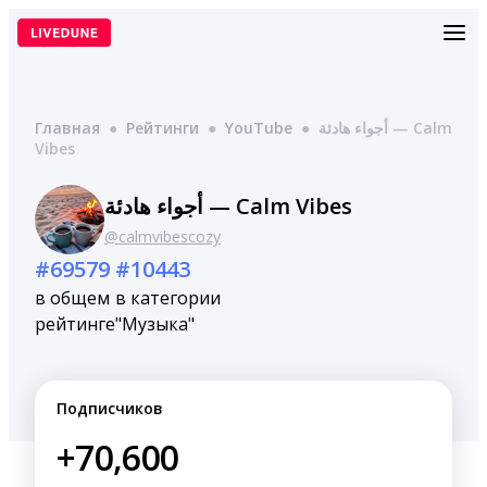
Перейти
к
содержимому
Главная
●
Рейтинги
●
YouTube
●
أجواء هادئة — Calm
Vibes
أجواء هادئة — Calm Vibes
@calmvibescozy
#69579
#10443
в общем
в категории
рейтинге
"Музыка"
Подписчиков
+70,600