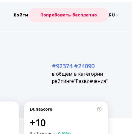
Войти
Попробовать бесплатно
RU
#92374
#24090
в общем
в категории
рейтинге
"Развлечения"
DuneScore
+10
За 3 месяца:
0 (0%)