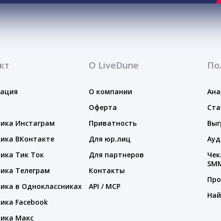
кт
О LiveDune
По
тация
О компании
Ана
Оферта
Ста
ика Инстаграм
Приватность
Выг
ика ВКонтакте
Для юр.лиц
Ауд
ика Тик Ток
Для партнеров
Чек
SM
ика Телеграм
Контакты
Про
ика в Одноклассниках
API / MCP
Най
ика Facebook
ика Макс