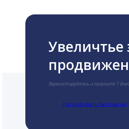
Увеличтье
продвижени
Зарегистируйтесь и получите 7 дне
Попробовать бесплатно