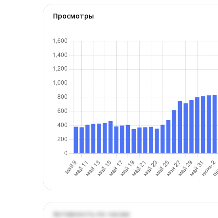
Просмотры
Активность по часам