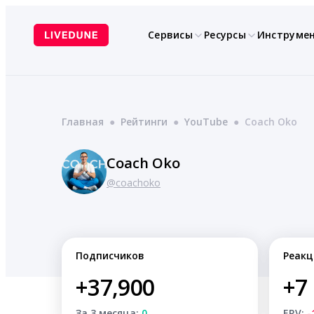
Перейти
к
Сервисы
Ресурсы
Инструме
содержимому
Главная
●
Рейтинги
●
YouTube
●
Coach Oko
Coach Oko
@coachoko
Подписчиков
Реакц
+37,900
+7
За 3 месяца:
0
ERV:
-