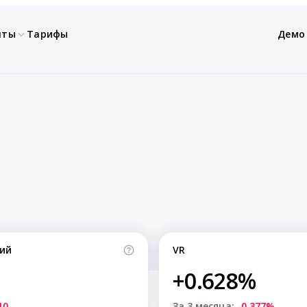
нты
Тарифы
Демо
ий
VR
+0.628%
10
За 3 месяца:
-0.377%