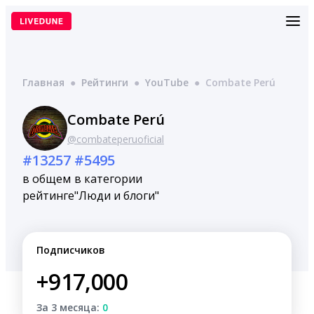
Перейти
к
содержимому
Главная
●
Рейтинги
●
YouTube
●
Combate Perú
Combate Perú
@combateperuoficial
#13257
#5495
в общем
в категории
рейтинге
"Люди и блоги"
Подписчиков
+917,000
За 3 месяца:
0