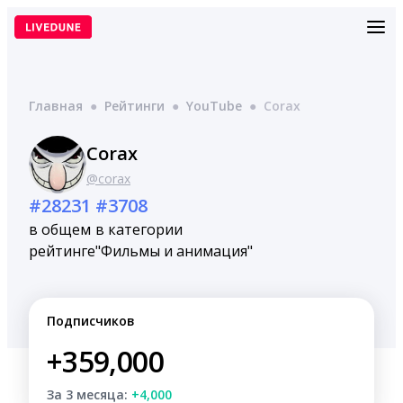
Перейти
к
содержимому
Главная
●
Рейтинги
●
YouTube
●
Corax
Corax
@corax
#28231
#3708
в общем
в категории
рейтинге
"Фильмы и анимация"
Подписчиков
+359,000
За 3 месяца:
+4,000