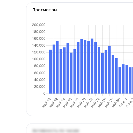
Просмотры
Активность по часам