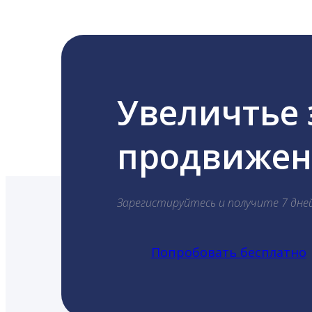
Увеличтье
продвижени
Зарегистируйтесь и получите 7 дне
Попробовать бесплатно