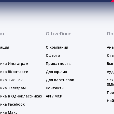
кт
О LiveDune
По
тация
О компании
Ана
Оферта
Ста
ика Инстаграм
Приватность
Выг
ика ВКонтакте
Для юр.лиц
Ауд
ика Тик Ток
Для партнеров
Чек
SM
ика Телеграм
Контакты
Про
ика в Одноклассниках
API / MCP
Най
ика Facebook
ика Макс