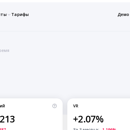
нты
Тарифы
Демо
ремя
ий
VR
,213
+2.07%
887
За 3 месяца:
-1.196%