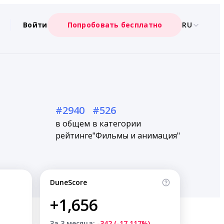
Войти
Попробовать бесплатно
RU
#2940
#526
в общем
в категории
рейтинге
"Фильмы и анимация"
DuneScore
+1,656
За 3 месяца:
-342 (-17.117%)