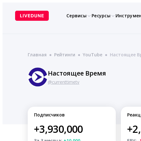
Перейти
к
Сервисы
Ресурсы
Инструме
содержимому
Главная
●
Рейтинги
●
YouTube
●
Настоящее В
Настоящее Время
@currenttimetv
Подписчиков
Реакц
+3,930,000
+2
За 3 месяца:
+10,000
ERV:
-