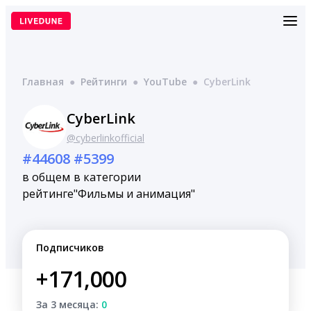
Перейти
к
содержимому
Главная
●
Рейтинги
●
YouTube
●
CyberLink
CyberLink
@cyberlinkofficial
#44608
#5399
в общем
в категории
рейтинге
"Фильмы и анимация"
Подписчиков
+171,000
За 3 месяца:
0