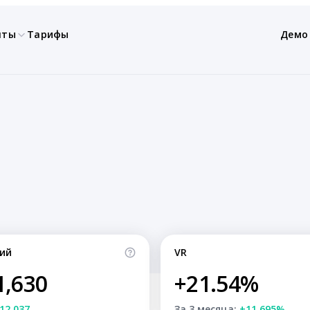
нты
Тарифы
Демо
ий
VR
1,630
+21.54%
12,037
За 3 месяца:
+11.695%