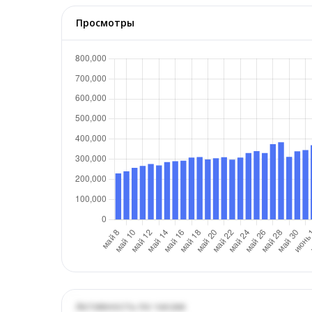
Просмотры
Активность по часам