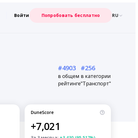
Войти
Попробовать бесплатно
RU
#4903
#256
в общем
в категории
рейтинге
"Транспорт"
DuneScore
+7,021
За 3 месяца:
+3,430 (95.517%)