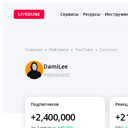
Перейти
к
Сервисы
Ресурсы
Инструме
содержимому
Главная
●
Рейтинги
●
YouTube
●
DamiLee
DamiLee
@damileearch
Подписчиков
Реакц
+2,400,000
+2
За 3 месяца:
+60,000
ERV:
+