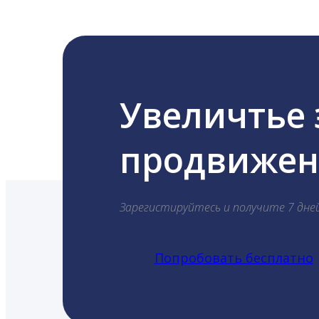
Увеличтье
продвижени
Зарегистируйтесь и получите 7 дне
Попробовать бесплатно