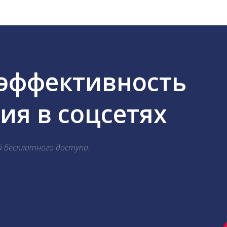
 эффективность
я в соцсетях
й бесплатного доступа.