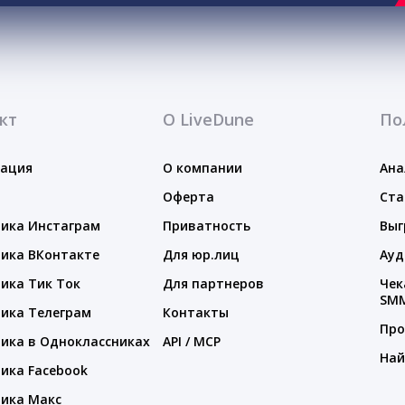
кт
О LiveDune
По
тация
О компании
Ана
Оферта
Ста
ика Инстаграм
Приватность
Выг
ика ВКонтакте
Для юр.лиц
Ауд
ика Тик Ток
Для партнеров
Чек
SM
ика Телеграм
Контакты
Про
ика в Одноклассниках
API / MCP
Най
ика Facebook
ика Макс