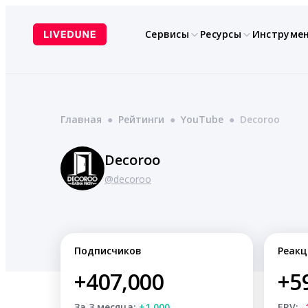
Перейти
к
Сервисы
Ресурсы
Инструме
содержимому
Главная
●
Рейтинги
●
YouTube
●
Decoroo
Decoroo
@decoroo
Подписчиков
Реакц
+407,000
+5
За 3 месяца:
+1,000
ERV:
-