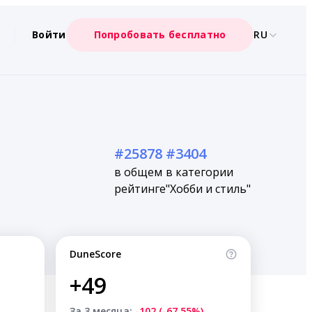
Войти
Попробовать бесплатно
RU
#25878
#3404
в общем
в категории
рейтинге
"Хобби и стиль"
DuneScore
+49
За 3 месяца:
-102 (-67.55%)