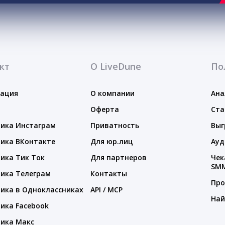
кт
О LiveDune
По
тация
О компании
Ана
Оферта
Ста
ика Инстаграм
Приватность
Выг
ика ВКонтакте
Для юр.лиц
Ауд
ика Тик Ток
Для партнеров
Чек
SM
ика Телеграм
Контакты
Про
ика в Одноклассниках
API / MCP
Най
ика Facebook
ика Макс