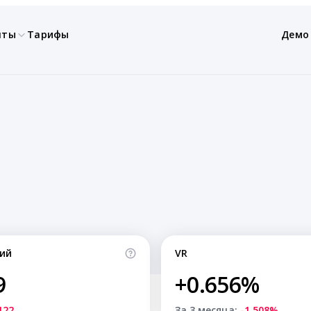
нты
Тарифы
Демо
ий
VR
9
+0.656%
122
За 3 месяца:
-1.508%