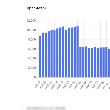
Просмотры
Активность по часам