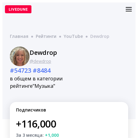
Перейти
к
содержимому
Главная
●
Рейтинги
●
YouTube
●
Dewdrop
Dewdrop
@dewdrop
#54723
#8484
в общем
в категории
рейтинге
"Музыка"
Подписчиков
+116,000
За 3 месяца:
+1,000