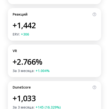
Реакций
+1,442
ERV:
+306
VR
+2.766%
За 3 месяца:
+1.004%
DuneScore
+1,033
За 3 месяца:
+145 (16.329%)