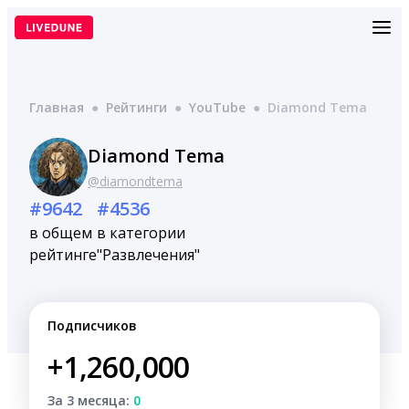
Перейти
к
содержимому
Главная
●
Рейтинги
●
YouTube
●
Diamond Tema
Diamond Tema
@diamondtema
#9642
#4536
в общем
в категории
рейтинге
"Развлечения"
Подписчиков
+1,260,000
За 3 месяца:
0