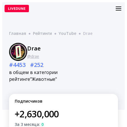
Перейти
к
содержимому
Главная
●
Рейтинги
●
YouTube
●
Drae
Drae
@drae
#4453
#252
в общем
в категории
рейтинге
"Животные"
Подписчиков
+2,630,000
За 3 месяца:
0