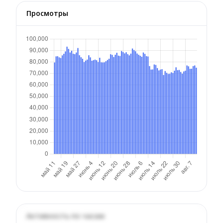
Просмотры
Активность по часам