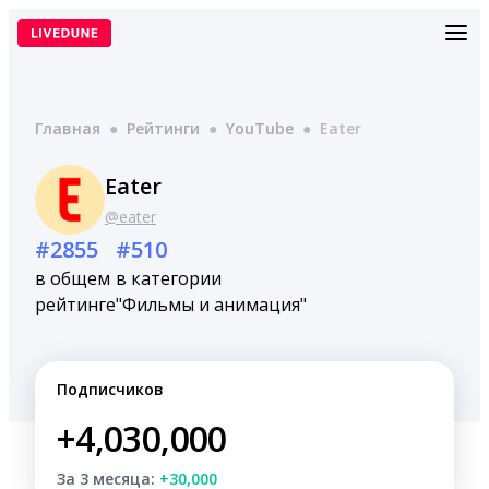
Перейти
к
содержимому
Главная
●
Рейтинги
●
YouTube
●
Eater
Eater
@eater
#2855
#510
в общем
в категории
рейтинге
"Фильмы и анимация"
Подписчиков
+4,030,000
За 3 месяца:
+30,000