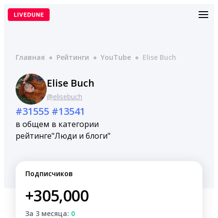
Перейти
к
содержимому
Главная
●
Рейтинги
●
YouTube
●
Elise Buch
Elise Buch
@elisebuch
#31555
#13541
в общем
в категории
рейтинге
"Люди и блоги"
Подписчиков
+305,000
За 3 месяца:
0