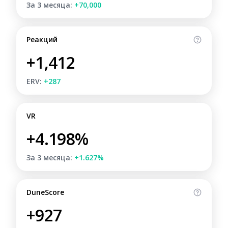
За 3 месяца:
+70,000
Реакций
+1,412
ERV:
+287
VR
+4.198%
За 3 месяца:
+1.627%
DuneScore
+927