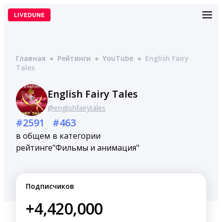
Перейти
к
содержимому
Главная
●
Рейтинги
●
YouTube
●
English Fairy
Tales
English Fairy Tales
@englishfairytales
#2591
#463
в общем
в категории
рейтинге
"Фильмы и анимация"
Подписчиков
+4,420,000