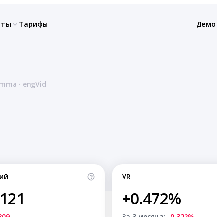
нты
Тарифы
Демо
Emma · engVid
ий
VR
,121
+0.472%
809
За 3 месяца:
-0.322%