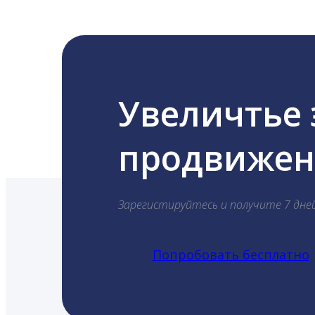
Увеличтье
продвижени
Зарегистируйтесь и получите 7 дне
Попробовать бесплатно