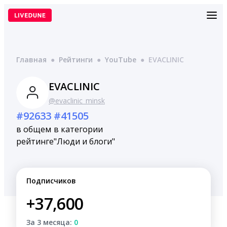
Перейти
к
содержимому
Главная
●
Рейтинги
●
YouTube
●
EVACLINIC
EVACLINIC
@evaclinic_minsk
#92633
#41505
в общем
в категории
рейтинге
"Люди и блоги"
Подписчиков
+37,600
За 3 месяца:
0