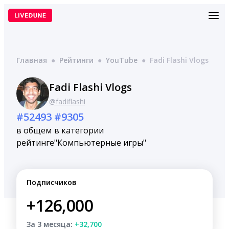
Перейти
к
содержимому
Главная
●
Рейтинги
●
YouTube
●
Fadi Flashi Vlogs
Fadi Flashi Vlogs
@fadiflashi
#52493
#9305
в общем
в категории
рейтинге
"Компьютерные игры"
Подписчиков
+126,000
За 3 месяца:
+32,700