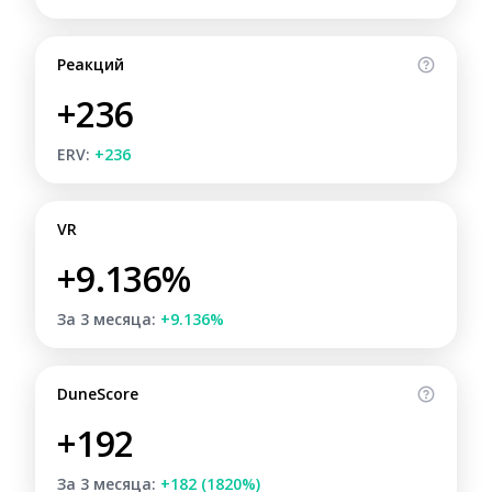
Реакций
+236
ERV:
+236
VR
+9.136%
За 3 месяца:
+9.136%
DuneScore
+192
За 3 месяца:
+182 (1820%)