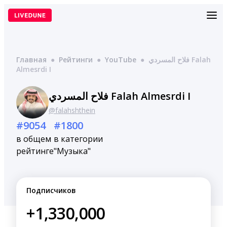
Перейти
к
содержимому
Главная
●
Рейтинги
●
YouTube
●
فلاح المسردي Falah
Almesrdi I
فلاح المسردي Falah Almesrdi I
@falahshthein
#9054
#1800
в общем
в категории
рейтинге
"Музыка"
Подписчиков
+1,330,000