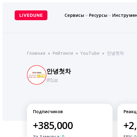
Перейти
к
Сервисы
Ресурсы
Инструме
содержимому
Главная
●
Рейтинги
●
YouTube
●
안녕첫차
안녕첫차
@fcar
Подписчиков
Реакц
+385,000
+2
За 3 месяца:
0
ERV:
0