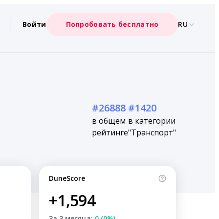
Войти
Попробовать бесплатно
RU
#26888
#1420
в общем
в категории
рейтинге
"Транспорт"
DuneScore
+1,594
За 3 месяца:
0 (0%)