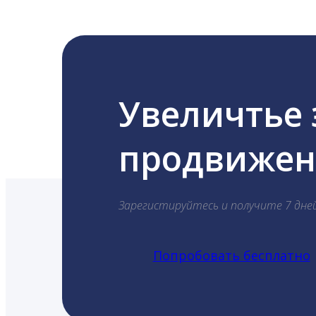
Увеличтье
продвижени
Зарегистируйтесь и получите 7 дне
Попробовать бесплатно