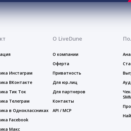
кт
О LiveDune
По
тация
О компании
Ана
Оферта
Ста
ика Инстаграм
Приватность
Выг
ика ВКонтакте
Для юр.лиц
Ауд
ика Тик Ток
Для партнеров
Чек
SM
ика Телеграм
Контакты
Про
ика в Одноклассниках
API / MCP
Най
ика Facebook
ика Макс