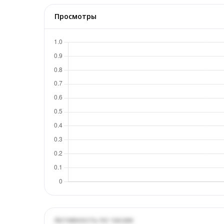
Просмотры
Активность по часам