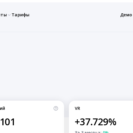
нты
Тарифы
Демо
ий
VR
,101
+37.729%
За 3 месяца:
0%