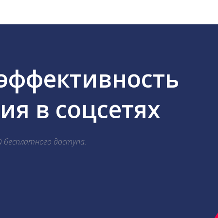
 эффективность
я в соцсетях
й бесплатного доступа.