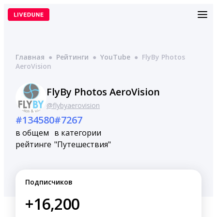
Перейти
к
содержимому
Главная
●
Рейтинги
●
YouTube
●
FlyBy Photos
AeroVision
FlyBy Photos AeroVision
@flybyaerovision
#134580
#7267
в общем
в категории
рейтинге
"Путешествия"
Подписчиков
+16,200