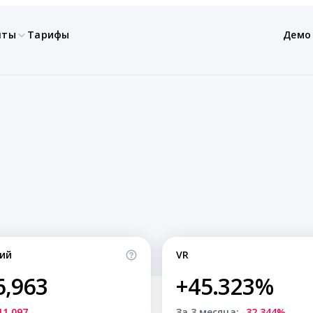
нты
Тарифы
Демо
ий
VR
6,963
+45.323%
11,097
За 3 месяца:
-32.344%