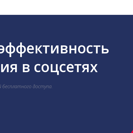
 эффективность
я в соцсетях
й бесплатного доступа.