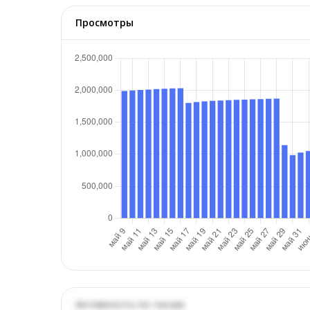
Просмотры
Активность по часам