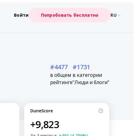
Войти
Попробовать бесплатно
RU
#4477
#1731
в общем
в категории
рейтинге
"Люди и блоги"
DuneScore
+9,823
За 3 месяца:
+401 (4.256%)