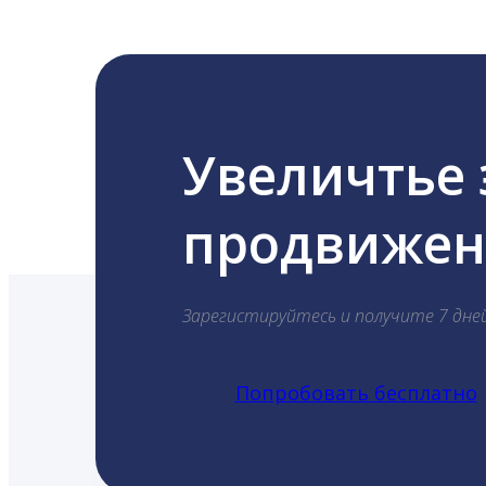
Увеличтье
продвижени
Зарегистируйтесь и получите 7 дне
Попробовать бесплатно