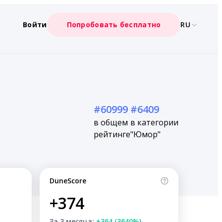
Войти
Попробовать бесплатно
RU
#60999
#6409
в общем
в категории
рейтинге
"Юмор"
DuneScore
+374
За 3 месяца:
+364 (3640%)