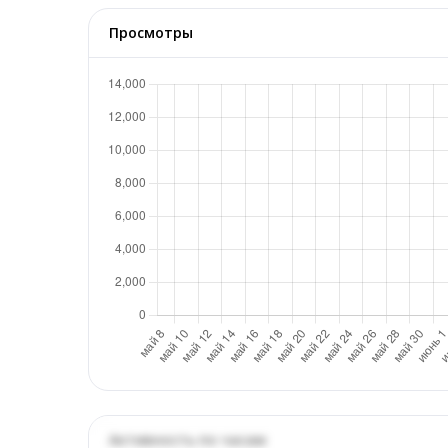
Просмотры
Активность по часам