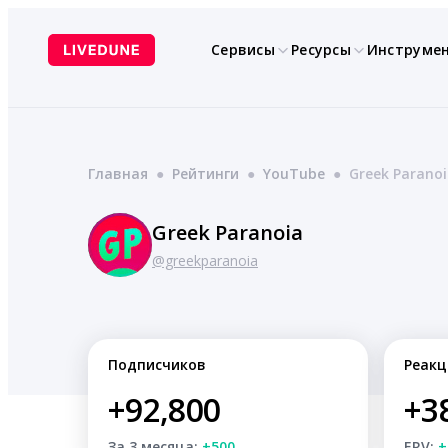
Перейти
к
Сервисы
Ресурсы
Инструме
содержимому
Главная
●
Рейтинги
●
YouTube
●
Greek Parano
Greek Paranoia
@greekparanoia
Подписчиков
Реакц
+92,800
+3
За 3 месяца:
+500
ERV:
+