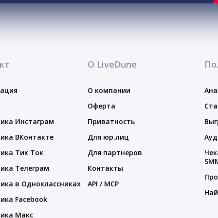
кт
О LiveDune
По
тация
О компании
Ана
Оферта
Ста
ика Инстаграм
Приватность
Выг
ика ВКонтакте
Для юр.лиц
Ауд
ика Тик Ток
Для партнеров
Чек
SM
ика Телеграм
Контакты
Про
ика в Одноклассниках
API / MCP
Най
ика Facebook
ика Макс