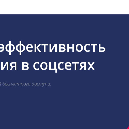
 эффективность
я в соцсетях
й бесплатного доступа.