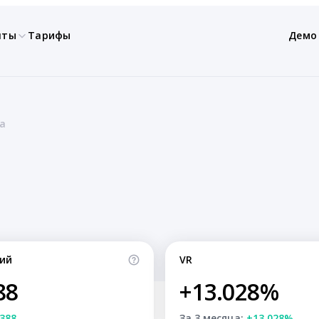
нты
Тарифы
Демо
ia
ий
VR
88
+13.028%
388
За 3 месяца:
+13.028%