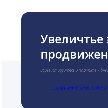
Увеличтье
продвижени
Зарегистируйтесь и получите 7 дне
Попробовать бесплатно