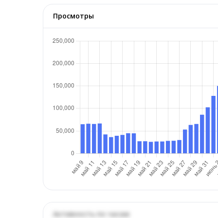
Просмотры
Активность по часам