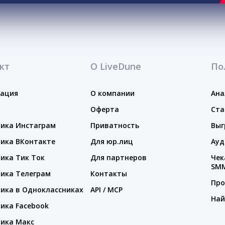
кт
О LiveDune
По
тация
О компании
Ана
Оферта
Ста
ика Инстаграм
Приватность
Выг
ика ВКонтакте
Для юр.лиц
Ауд
ика Тик Ток
Для партнеров
Чек
SM
ика Телеграм
Контакты
Про
ика в Одноклассниках
API / MCP
Най
ика Facebook
ика Макс