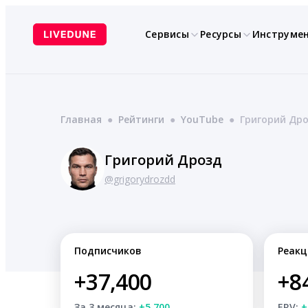
Перейти
к
Сервисы
Ресурсы
Инструме
содержимому
Главная
●
Рейтинги
●
YouTube
●
Григорий Др
Григорий Дрозд
@grigorydrozdd
Подписчиков
Реакц
+37,400
+8
За 3 месяца:
+5,700
ERV:
+