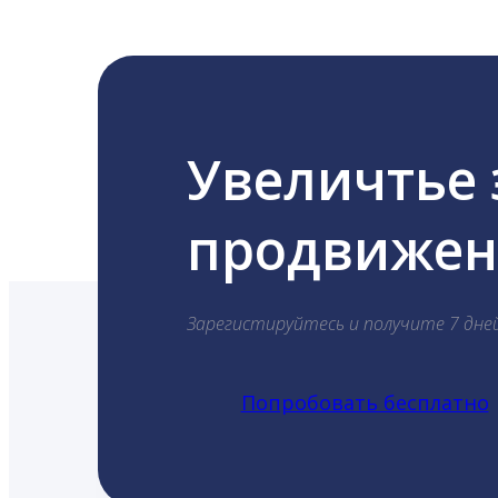
Увеличтье
продвижени
Зарегистируйтесь и получите 7 дне
Попробовать бесплатно