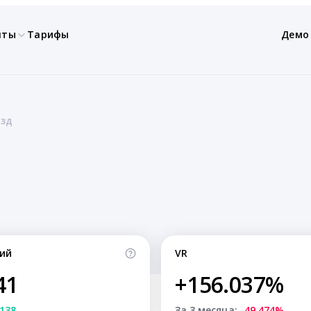
нты
Тарифы
Демо
озд
ий
VR
41
+156.037%
138
За 3 месяца:
-49.474%