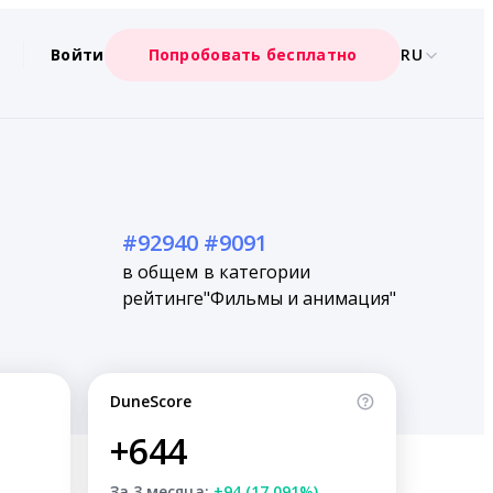
Войти
Попробовать бесплатно
RU
#92940
#9091
в общем
в категории
рейтинге
"Фильмы и анимация"
DuneScore
+644
За 3 месяца:
+94 (17.091%)