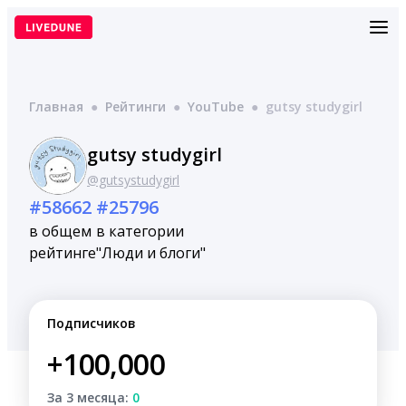
Перейти
к
содержимому
Главная
●
Рейтинги
●
YouTube
●
gutsy studygirl
gutsy studygirl
@gutsystudygirl
#58662
#25796
в общем
в категории
рейтинге
"Люди и блоги"
Подписчиков
+100,000
За 3 месяца:
0