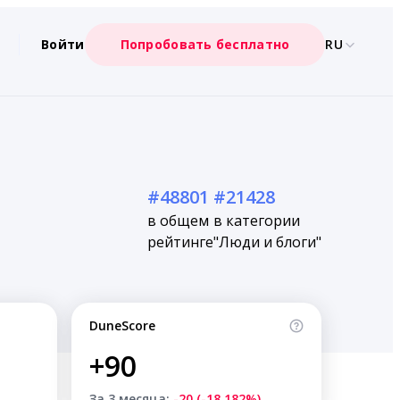
Войти
Попробовать бесплатно
RU
#48801
#21428
в общем
в категории
рейтинге
"Люди и блоги"
DuneScore
+90
За 3 месяца:
-20 (-18.182%)