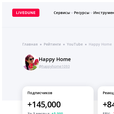
Перейти
к
Сервисы
Ресурсы
Инструме
содержимому
Главная
●
Рейтинги
●
YouTube
●
Happy Home
Happy Home
@happyhome1093
Подписчиков
Реакц
+145,000
+8
За 3 месяца:
+5,000
ERV:
-