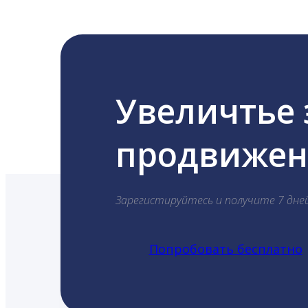
Увеличтье
продвижени
Зарегистируйтесь и получите 7 дне
Попробовать бесплатно