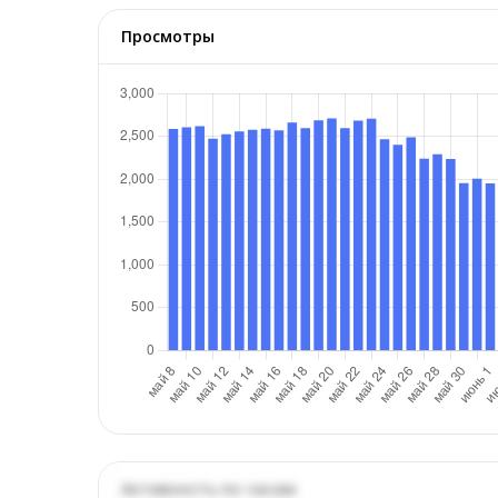
Просмотры
Активность по часам