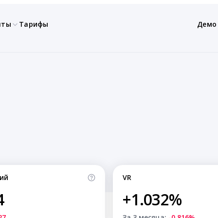
нты
Тарифы
Демо
ий
VR
4
+1.032%
27
За 3 месяца:
-0.816%