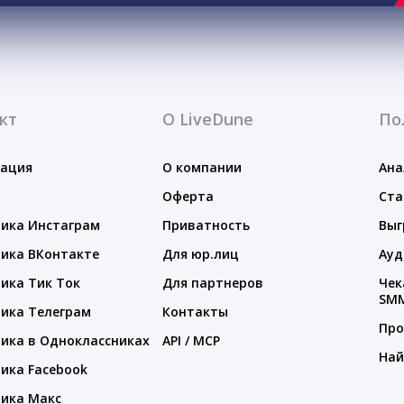
кт
О LiveDune
По
тация
О компании
Ана
Оферта
Ста
ика Инстаграм
Приватность
Выг
ика ВКонтакте
Для юр.лиц
Ауд
ика Тик Ток
Для партнеров
Чек
SM
ика Телеграм
Контакты
Про
ика в Одноклассниках
API / MCP
Най
ика Facebook
ика Макс