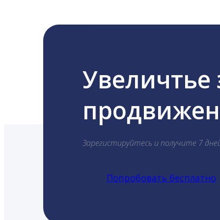
Увеличтье
продвижени
Зарегистируйтесь и получите 7 дне
Попробовать бесплатно