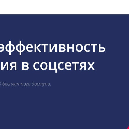
 эффективность
я в соцсетях
й бесплатного доступа.