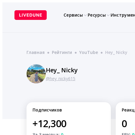
Перейти
к
Сервисы
Ресурсы
Инструме
содержимому
Главная
●
Рейтинги
●
YouTube
●
Hey_ Nicky
Hey_ Nicky
@hey_nicky615
Подписчиков
Реакц
+12,300
0
За 3 месяца:
0
ERV:
0