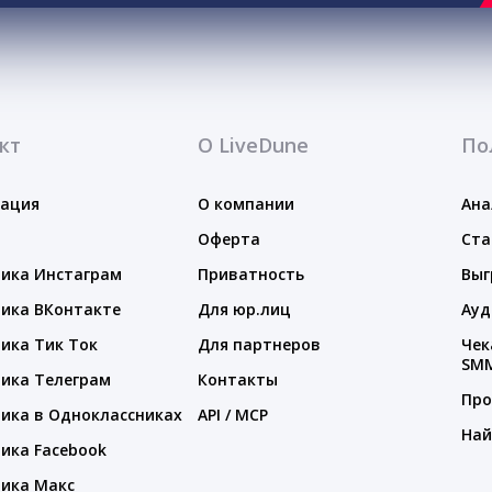
кт
О LiveDune
По
тация
О компании
Ана
Оферта
Ста
ика Инстаграм
Приватность
Выг
ика ВКонтакте
Для юр.лиц
Ауд
ика Тик Ток
Для партнеров
Чек
SM
ика Телеграм
Контакты
Про
ика в Одноклассниках
API / MCP
Най
ика Facebook
ика Макс