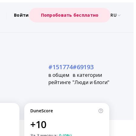
Войти
Попробовать бесплатно
RU
#151774
#69193
в общем
в категории
рейтинге
"Люди и блоги"
DuneScore
+10
За 3 месяца:
0 (0%)