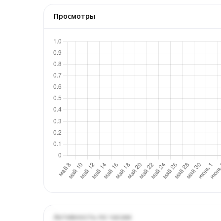
Просмотры
Активность по часам