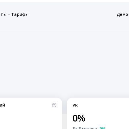
нты
Тарифы
Демо
ий
VR
0%
За 3 месяца:
0%