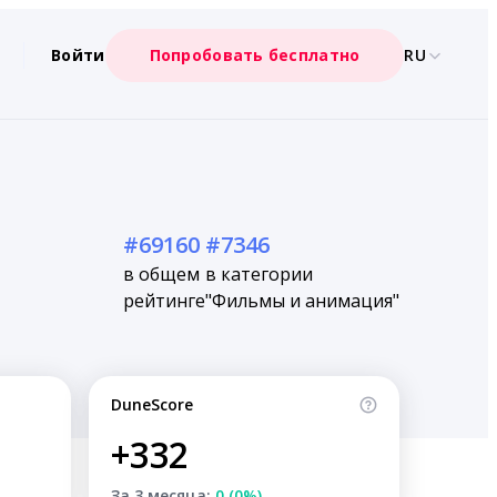
Войти
Попробовать бесплатно
RU
#69160
#7346
в общем
в категории
рейтинге
"Фильмы и анимация"
DuneScore
+332
За 3 месяца:
0 (0%)