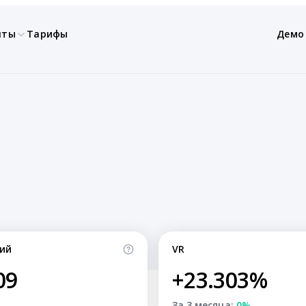
нты
Тарифы
Демо
ий
VR
09
+23.303%
За 3 месяца:
0%