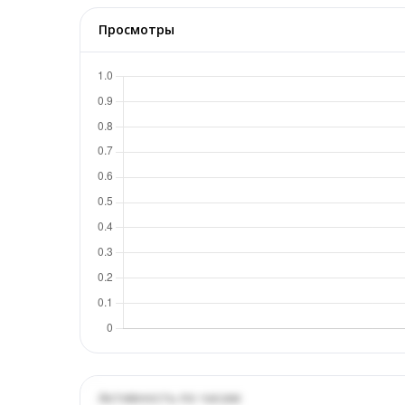
Просмотры
Активность по часам