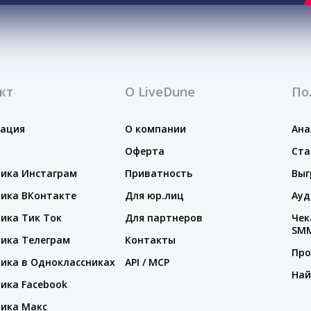
кт
О LiveDune
По
тация
О компании
Ана
Оферта
Ста
ика Инстаграм
Приватность
Выг
ика ВКонтакте
Для юр.лиц
Ауд
ика Тик Ток
Для партнеров
Чек
SM
ика Телеграм
Контакты
Про
ика в Одноклассниках
API / MCP
Най
ика Facebook
ика Макс