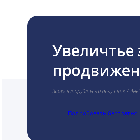
Увеличтье
продвижени
Зарегистируйтесь и получите 7 дне
Попробовать бесплатно