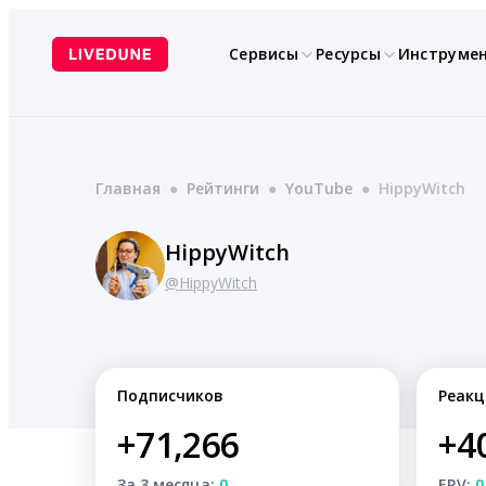
Перейти
к
Сервисы
Ресурсы
Инструме
содержимому
Главная
●
Рейтинги
●
YouTube
●
HippyWitch
HippyWitch
@HippyWitch
Подписчиков
Реакц
+71,266
+4
За 3 месяца:
0
ERV:
0