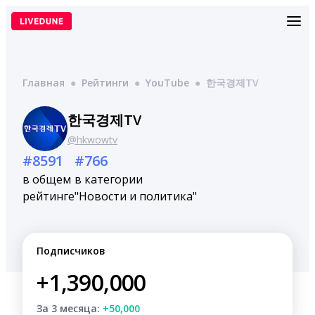
Перейти
к
содержимому
Главная
●
Рейтинги
●
YouTube
●
한국경제TV
한국경제TV
@hkwowtv
#8591
#766
в общем
в категории
рейтинге
"Новости и политика"
Подписчиков
+1,390,000
За 3 месяца:
+50,000