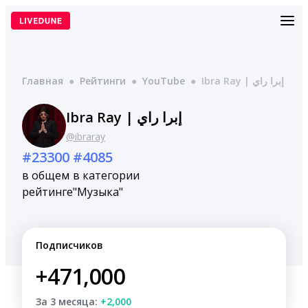
Перейти
к
содержимому
Главная
●
Рейтинги
●
YouTube
●
Ibra Ray | إبرا راي
Ibra Ray | إبرا راي
@ibraray
#23300
#4085
в общем
в категории
рейтинге
"Музыка"
Подписчиков
+471,000
За 3 месяца:
+2,000